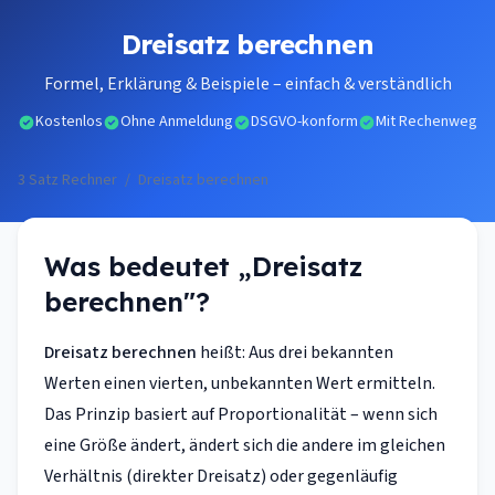
Dreisatz berechnen
Formel, Erklärung & Beispiele – einfach & verständlich
Kostenlos
Ohne Anmeldung
DSGVO-konform
Mit Rechenweg
3 Satz Rechner
/
Dreisatz berechnen
Was bedeutet „Dreisatz
berechnen"?
Dreisatz berechnen
heißt: Aus drei bekannten
Werten einen vierten, unbekannten Wert ermitteln.
Das Prinzip basiert auf
Proportionalität
– wenn sich
eine Größe ändert, ändert sich die andere im gleichen
Verhältnis (direkter Dreisatz) oder gegenläufig