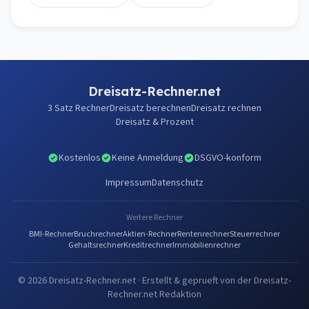
Dreisatz-Rechner.net
3 Satz Rechner
Dreisatz berechnen
Dreisatz rechnen
Dreisatz & Prozent
Kostenlos
Keine Anmeldung
DSGVO-konform
Impressum
Datenschutz
Weitere Rechner
BMI-Rechner
Bruchrechner
Aktien-Rechner
Rentenrechner
Steuerrechner
Gehaltsrechner
Kreditrechner
Immobilienrechner
© 2026 Dreisatz-Rechner.net · Erstellt & geprueft von der Dreisatz-
Rechner.net Redaktion